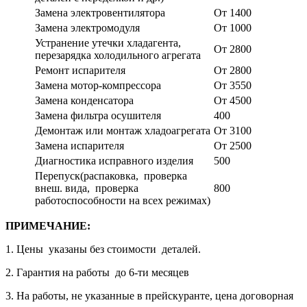
Замена электровентилятора
От 1400
Замена электромодуля
От 1000
Устранение утечки хладагента,
От 2800
перезарядка холодильного агрегата
Ремонт испарителя
От 2800
Замена мотор-компрессора
От 3550
Замена конденсатора
От 4500
Замена фильтра осушителя
400
Демонтаж или монтаж хладоагрегата
От 3100
Замена испарителя
От 2500
Диагностика исправного изделия
500
Перепуск(распаковка, проверка
внеш. вида, проверка
800
работоспособности на всех режимах)
ПРИМЕЧАНИЕ:
1. Цены указаны без стоимости деталей.
2. Гарантия на работы до 6-ти месяцев
3. На работы, не указанные в прейскуранте, цена договорная